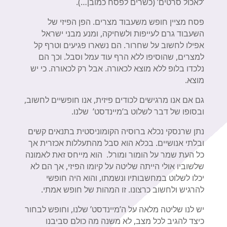
‘לאכול סרטים’ (כשרים לפסח כמובן…).
פסח מציין חופש משעבוד מצרים. הפן הפיזי של
השעבוד גרם לעייפות ולשחיקה, ומנע מבני ישראל
אפילו לחשוב על שחרור. הם נשארו פגיעים וטרף קל
למצרים, שהוסיפו ללא הרף עוד עמל וסבל. וכך הם
נלכדו בלופ ללא מוצא לכאורה. אבל רק לכאורה. כי יש
מוצא.
גם אם אנו מרגישים לכודים פיזית, אנו חופשיים לחשוב,
ובסופו של דבר לשלוט ב’מיינדסט’ שלנו.
נתן שרנסקי נכלא ברוסיה הקומוניסטית בתנאים קשים
ובלתי אנושיים. בכלא הוא סבל מהתעללות אכזרית אך
כל העת שמר על הומור ומורל. הוא מייחס זאת לאמונה
שלשוביו אולי הייתה שליטה על קיומו הפיזי, אך הם לא
יכלו לשלוט במחשבותיו ונשמתו, והוא היה חופשי
להרגיש ולחשוב כרצונו. זו המהות של חופש אמתי.
יש לנו שליטה מלאה על ה’מיינדסט’ שלנו, וחופש לבחור
כיצד להגיב לכל מצב, לא משנה מה כולם סביבנו