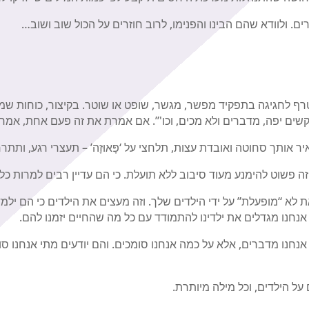
ים. ולוודא שהם הבינו והפנימו, לרוב חוזרים על הכול שוב ושוב…
רף לחגיגה בתפקיד מפשר, מגשר, שופט או שוטר. בקיצור, כוחות שמ
בקשים יפה, מדברים ולא מכים, וכו'”. אם אמרת את זה פעם אחת, אמ
אותך סחוטה ואובדת עצות, תלחצי על ‘פָּאוּזָה’ – תעצרי רגע, ותת
 זה פשוט להימנע מעוד סיבוב ללא תועלת. כי הם עדיין רבים למרות 
 לא “מופעלת” על ידי הילדים שלך. וזה מעצים את הילדים כי הם יל
נחנו מגדלים את ילדינו להתמודד עם כל מה שהחיים יזמנו להם.
נו מדברים, אלא על כמה אנחנו סומכים. והם יודעים מתי אנחנו סומ
על הילדים, וכל מילה מיותרת.