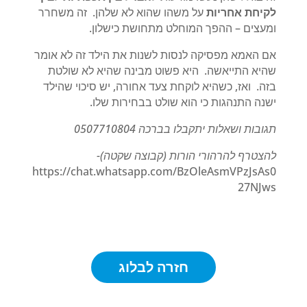
לקיחת אחריות
על משהו שהוא לא שלהן. זה משחרר
ומעצים – ההפך המוחלט מתחושת כישלון.
אם האמא מפסיקה לנסות לשנות את הילד זה לא אומר
שהיא התייאשה. היא פשוט מבינה שהיא לא שולטת
בזה. ואז, כשהיא לוקחת צעד אחורה, יש סיכוי שהילד
ישנה התנהגות כי הוא שולט בבחירות שלו.
תגובות ושאלות יתקבלו בברכה 0507710804
להצטרף להרהורי הורות (קבוצה שקטה)-
https://chat.whatsapp.com/BzOleAsmVPzJsAs0
27NJws
חזרה לבלוג