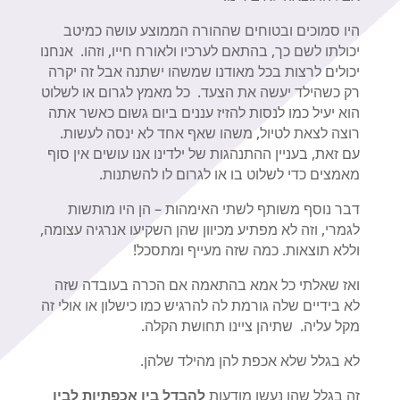
היו סמוכים ובטוחים שההורה הממוצע עושה כמיטב
יכולתו לשם כך, בהתאם לערכיו ולאורח חייו, וזהו. אנחנו
יכולים לרצות בכל מאודנו שמשהו ישתנה אבל זה יקרה
רק כשהילד יעשה את הצעד. כל מאמץ לגרום או לשלוט
הוא יעיל כמו לנסות להזיז עננים ביום גשום כאשר אתה
רוצה לצאת לטיול, משהו שאף אחד לא ינסה לעשות.
עם זאת, בעניין ההתנהגות של ילדינו אנו עושים אין סוף
מאמצים כדי לשלוט בו או לגרום לו להשתנות.
דבר נוסף משותף לשתי האימהות – הן היו מותשות
לגמרי, וזה לא מפתיע מכיוון שהן השקיעו אנרגיה עצומה,
וללא תוצאות. כמה שזה מעייף ומתסכל!
ואז שאלתי כל אמא בהתאמה אם הכרה בעובדה שזה
לא בידיים שלה גורמת לה להרגיש כמו כישלון או אולי זה
מקל עליה. שתיהן ציינו תחושת הקלה.
לא בגלל שלא אכפת להן מהילד שלהן.
זה בגלל שהן נעשו מודעות
להבדל בין אכפתיות לבין